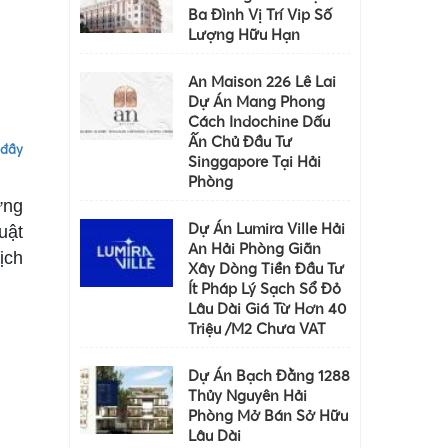
Ba Đình Vị Trí Vip Số
Lượng Hữu Hạn
An Maison 226 Lê Lai
Dự Án Mang Phong
Cách Indochine Dấu
Ấn Chủ Đầu Tư
 đầy
Singgapore Tại Hải
Phòng
ưng
Dự Án Lumira Ville Hải
uật
An Hải Phòng Giãn
lịch
Xây Dòng Tiền Đầu Tư
Ít Pháp Lý Sạch Sổ Đỏ
Lâu Dài Giá Từ Hơn 40
Triệu /m2 Chưa VAT
Dự Án Bạch Đằng 1288
Thủy Nguyên Hải
Phòng Mở Bán Sở Hữu
Lâu Dài