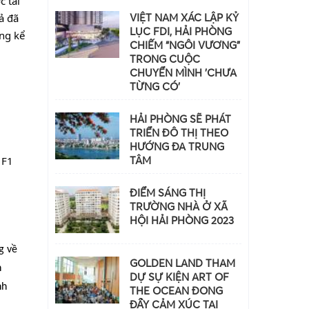
tái 
ả đã 
VIỆT NAM XÁC LẬP KỶ
LỤC FDI, HẢI PHÒNG
g kể 
CHIẾM “NGÔI VƯƠNG”
TRONG CUỘC
CHUYỂN MÌNH 'CHƯA
TỪNG CÓ'
HẢI PHÒNG SẼ PHÁT
TRIỂN ĐÔ THỊ THEO
HƯỚNG ĐA TRUNG
F1 
TÂM
ĐIỂM SÁNG THỊ
TRƯỜNG NHÀ Ở XÃ
HỘI HẢI PHÒNG 2023
 về 
GOLDEN LAND THAM
 
DỰ SỰ KIỆN ART OF
h 
THE OCEAN ĐONG
ĐẦY CẢM XÚC TẠI