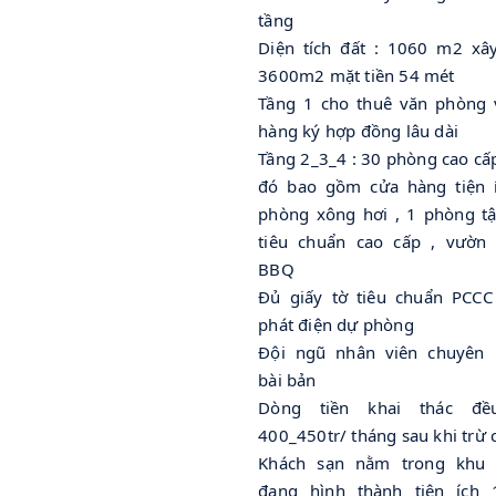
tầng
Diện tích đất : 1060 m2 xâ
3600m2 mặt tiền 54 mét
Tầng 1 cho thuê văn phòng 
hàng ký hợp đồng lâu dài
Tầng 2_3_4 : 30 phòng cao cấ
đó bao gồm cửa hàng tiện í
phòng xông hơi , 1 phòng t
tiêu chuẩn cao cấp , vườn
BBQ
Đủ giấy tờ tiêu chuẩn PCCC
phát điện dự phòng
Đội ngũ nhân viên chuyên 
bài bản
Dòng tiền khai thác đề
400_450tr/ tháng sau khi trừ c
Khách sạn nằm trong khu 
đang hình thành tiện ích 