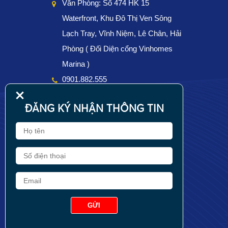
Văn Phòng: Số 474 HK 15 
Waterfront, Khu Đô Thị Ven Sông 
Lạch Tray, Vĩnh Niệm, Lê Chân, Hải 
Phòng ( Đối Diện cổng Vinhomes 
Marina )
0901.882.555
+
goldenlandhp@gmail.com
ĐĂNG KÝ NHẬN THÔNG TIN
0901882555