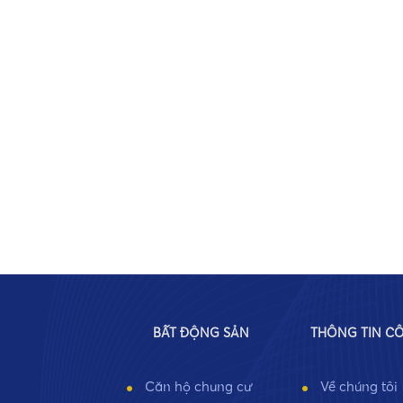
BẤT ĐỘNG SẢN
THÔNG TIN C
Căn hộ chung cư
Về chúng tôi