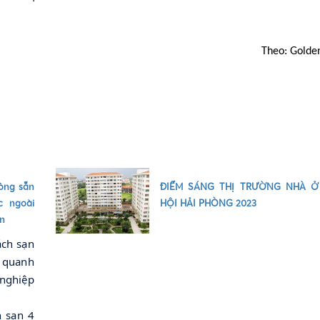
Theo: Golde
hòng sẵn
ĐIỂM SÁNG THỊ TRƯỜNG NHÀ Ở
c ngoài
HỘI HẢI PHÒNG 2023
ền
ách sạn
 quanh
 nghiệp
 sạn 4