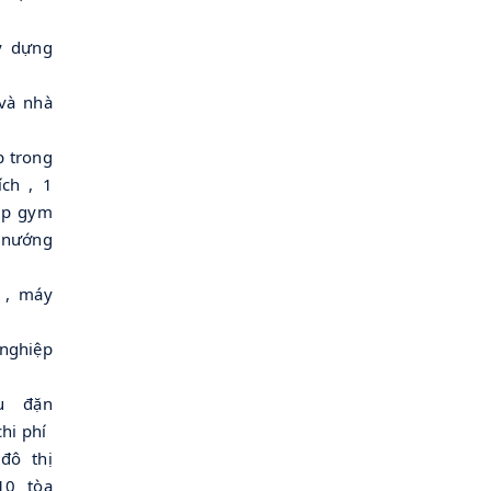
y dựng
và nhà
p trong
ch , 1
ập gym
 nướng
 , máy
nghiệp
u đặn
hi phí
đô thị
10 tòa