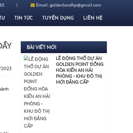
555
|
Email:
goldenlandhp@gmail.com
TƯ
TIN TỨC
TUYỂN DỤNG
LIÊN HỆ
ĐẦY
BÀI VIẾT MỚI
LỄ ĐỘNG THỔ DỰ ÁN
GOLDEN POINT ĐỒNG
/2023
HÒA KIẾN AN HẢI
PHÒNG - KHU ĐÔ THỊ
MỚI ĐẲNG CẤP
hành 