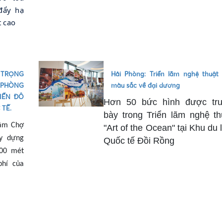
đẩy hạ
t cao
 TRỌNG
Hải Phòng: Triển lãm nghệ thuật
 PHÒNG
màu sắc về đại dương
IỂN ĐÔ
Hơn 50 bức hình được tr
 TẾ.
bày trong Triển lãm nghệ th
tâm
C
hợ
"Art of the Ocean" tại Khu du 
ây dựng
Quốc tế Đồi Rồng
00 mét
phí của