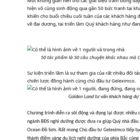
Một không gian nên thơ các giai điệu trầm bổng đầ
hiện vô cùng sinh động qua gần 50 bức tranh tại k
khiến cho buổi chiều cuối tuần của các khách hàng d
về đại dương, tại triển lãm Quý khách hàng như đan
 ..
......
..
50 tác phẩm là 50 câu chuyện khác nhau mà 
Sự kiện triển lãm là sự tham gia của rất nhiều đối t
chiến lược đồng hành cùng chủ đầu tư Geleximco.
.................................
Golden Land tư vấn khách hàng dự 
Chương trinh diễn ra sôi động và đọng lại được nhiều c
ngành BĐS nghỉ dưỡng được đưa ra giúp Quý nhà đầu tư
Ocean Đồ Sơn. Rất mong Chủ đầu tư Geleximco tiếp tục 
thành điểm sáng du lịch nghỉ dưỡng của phía Bắc cũng