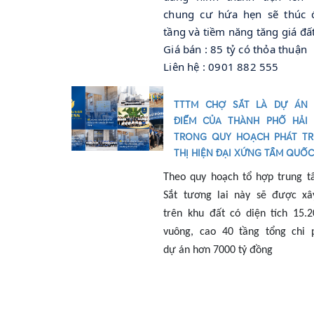
chung cư hứa hẹn sẽ thúc 
tầng và tiềm năng tăng giá đấ
Giá bán : 85 tỷ có thỏa thuận
Liên hệ : 0901 882 555
TTTM CHỢ SẮT LÀ DỰ ÁN
ĐIỂM CỦA THÀNH PHỐ HẢI
TRONG QUY HOẠCH PHÁT TR
THỊ HIỆN ĐẠI XỨNG TẦM QUỐC
T
heo quy hoạch tổ hợp trung 
Sắt tương lai này sẽ được x
trên khu đất có diện tích
15.2
vuông
,
ca
o
40 tầng tổng chi 
dự
án hơn 7000
tỷ đồng