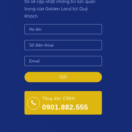
tôi sẽ cập nhật những tin tức quan
trọng của Golden Land tới Quý
Khách
Tổng đài CSKH
0901.882.555