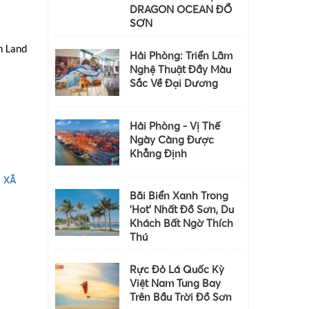
DRAGON OCEAN ĐỒ
SƠN
n Land
Hải Phòng: Triển Lãm
Nghệ Thuật Đầy Màu
Sắc Về Đại Dương
Hải Phòng - Vị Thế
Ngày Càng Được
Khẳng Định
 XÃ
Bãi Biển Xanh Trong
'hot' Nhất Đồ Sơn, Du
Khách Bất Ngờ Thích
Thú
Rực Đỏ Lá Quốc Kỳ
Việt Nam Tung Bay
Trên Bầu Trời Đồ Sơn