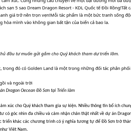
y cảm xúc. Cùng những câu chuyện về một đại dương mới đã được 
hách sạn 5 sao Dream Dragon Resort - KDL Quốc tế Đồi Rồng!
Tất 
c
anh giá trở nên trọn vẹn!
Mỗi tác phẩm là một bức tranh sống độn
g hòa mình vào không gian bất tận của biển cả bao la.
Chủ đầu tư muốn gửi gắm cho Quý khách tham dự triển lãm.
ác, trong đó có Golden Land là một trong những đối tác phân phối 
án Dragon Oecean Đồ Sơn tại Triển lãm
ảm xúc cho Quý khách tham gia sự kiện. Nhiều thông tin bổ ích chung
 có góc nhìn đa chiều và cảm nhận chân thật nhất về dự án Dragon
triển khác các chương trình có ý nghĩa tương tự để Đồ Sơn trở thàn
 như Việt Nam.