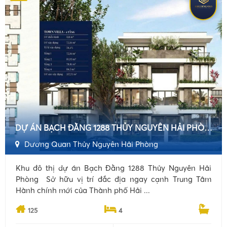
DỰ ÁN BẠCH ĐẰNG 1288 THỦY NGUYÊN HẢI PHÒNG MỞ BÁN SỞ HỮU LÂU DÀI
Dương Quan Thủy Nguyên Hải Phòng
Khu đô thị dự án Bạch Đằng 1288 Thủy Nguyên Hải
Phòng Sở hữu vị trí đắc địa ngay cạnh Trung Tâm
Hành chính mới của Thành phố Hải ...
125
4