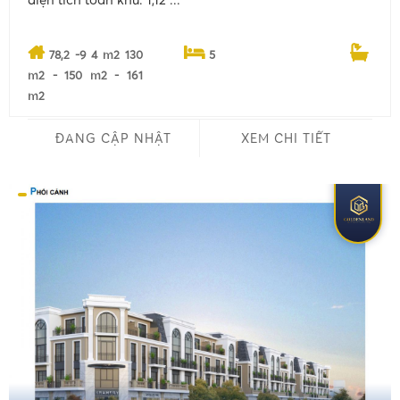
78,2 -9 4 m2 130
5
m2 - 150 m2 - 161
m2
ĐANG CẬP NHẬT
XEM CHI TIẾT