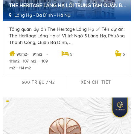
THE HERITAGE LÁNG HẠ LÕI TRUNG TÂM QUẬN BA ĐÌNH VỊ TRÍ VIP SỐ LƯỢNG HỮU HẠN
Láng Hạ - Ba Đình - Hà Nội
Tổng quan dự án The Heritage Láng Hạ ✅ Tên dự án:
The Heritage Láng Hạ ✅ Vị trí: Ngõ 5 Láng Hạ, Phường
Thành Công, Quận Ba Đình, ...
90m2- 91m2 -
5
5
111m2- 107 m2 - 109
m2 - 114 m2
600 TRIỆU /M2
XEM CHI TIẾT