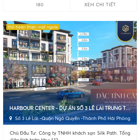
180
XEM CHI TIẾT
thô hoàn thiện mặt ngoài
HARBOUR CENTER - DỰ ÁN SỐ 3 LÊ LAI TRUNG TÂM PHỐ CỔ HẢI PHÒNG CHÍNH SÁCH ƯU ĐÃI MỚI DÀNH CHO KHÁCH HÀNG !!
Số 3 Lê Lai -Quận Ngô Quyền -Thành Phố Hải Phòng
Chủ Đầu Tư: Công ty TNHH khách sạn Silk Path. Tổng
diện tích toàn khu: 1,12 ...