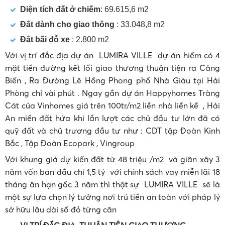
Diện tích đất ở chiếm
: 69.615,6 m2
Đất dành cho giao thông
: 33.048,8 m2
Đất bãi đỗ xe
: 2.800 m2
Với vị trí đắc địa dự án LUMIRA VILLE dự án hiếm có 4
mặt tiền đường kết lối giao thương thuận tiện ra Cảng
Biển , Ra Đường Lê Hồng Phong phố Nhà Giàu tại Hải
Phòng chỉ vài phút . Ngay gần dự án Happyhomes Tràng
Cát của Vinhomes giá trên 100tr/m2 liền nhà liền kề , Hải
An miền đất hứa khi lần lượt các chủ đầu tư lớn đã có
quỹ đất và chủ trương đầu tư như : CDT tập Đoàn Kinh
Bắc , Tập Đoàn Ecopark , Vingroup
Với khung giá dự kiến đất từ 48 triệu /m2 và giãn xây 3
năm vốn ban đầu chỉ 1,5 tỷ với chính sách vay miễn lãi 18
tháng ân hạn gốc 3 năm thì thật sự LUMIRA VILLE sẽ là
một sự lựa chọn lý tưởng nơi trú tiền an toàn với pháp lý
sở hữu lâu dài sổ đỏ từng căn