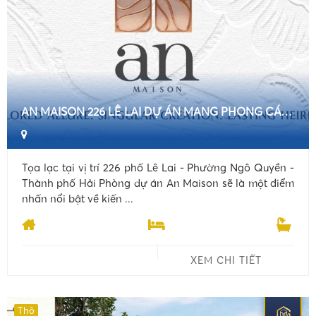
AN MAISON 226 LÊ LAI DỰ ÁN MANG PHONG CÁCH INDOCHINE DẤU ẤN CHỦ ĐẦU TƯ SINGGAPORE TẠI HẢI PHÒNG
Tọa lạc tại vị trí 226 phố Lê Lai - Phường Ngô Quyền -
Thành phố Hải Phòng dự án An Maison sẽ là một điểm
nhấn nổi bật về kiến ...
XEM CHI TIẾT
Thô