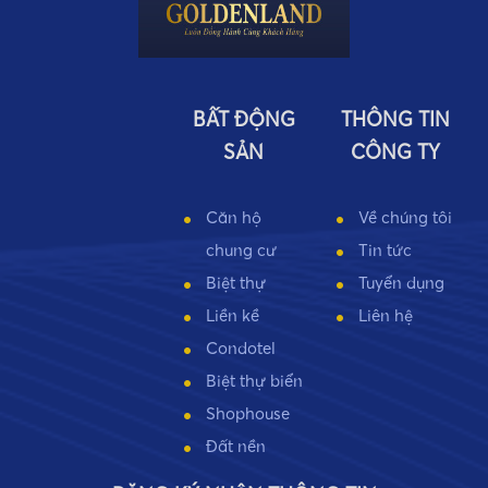
BẤT ĐỘNG
THÔNG TIN
SẢN
CÔNG TY
Căn hộ
Về chúng tôi
chung cư
Tin tức
Biệt thự
Tuyển dụng
Liền kề
Liên hệ
Condotel
Biệt thự biển
Shophouse
Đất nền