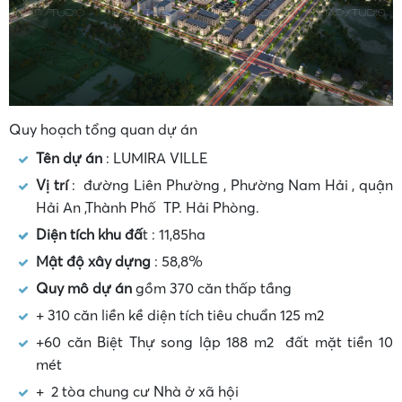
Quy hoạch tổng quan dự án
Tên dự án
: LUMIRA VILLE
Vị trí
: đường Liên Phường , Phường Nam Hải , quận
Hải An ,Thành Phố TP. Hải Phòng.
Diện tích khu đấ
t : 11,85ha
Mật độ xây dựng
: 58,8%
Quy mô dự án
gồm 370 căn thấp tầng
+ 310 căn liền kề diện tích tiêu chuẩn 125 m2
+60 căn Biệt Thự song lập 188 m2 đất mặt tiền 10
mét
+ 2 tòa chung cư Nhà ở xã hội