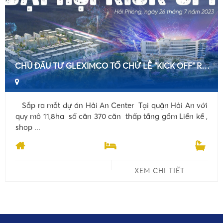
CHỦ ĐẦU TƯ GLEXIMCO TỔ CHỨ LỄ "KICK OFF" RA MẶT DỰ ÁN HẢI AN CENTER VÀ RA MẮT 42 CĂN VILLA SIÊU VIP TẠI DỰ ÁN DRAGON OCEAN ĐỒ SƠN
Sắp ra mắt dự án Hải An Center Tại quận Hải An với
quy mô 11,8ha số căn 370 căn thấp tầng gồm Liền kề ,
shop ...
XEM CHI TIẾT